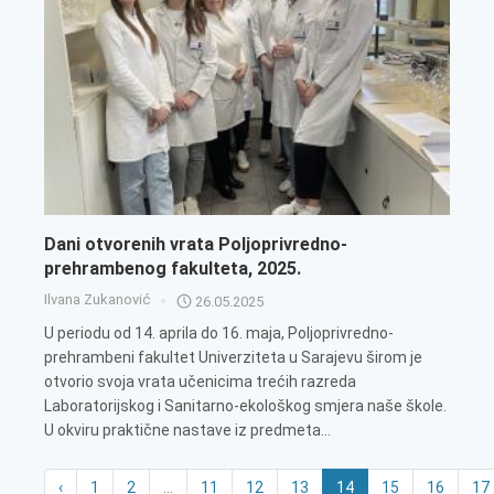
Dani otvorenih vrata Poljoprivredno-
prehrambenog fakulteta, 2025.
Ilvana Zukanović
26.05.2025
U periodu od 14. aprila do 16. maja, Poljoprivredno-
prehrambeni fakultet Univerziteta u Sarajevu širom je
otvorio svoja vrata učenicima trećih razreda
Laboratorijskog i Sanitarno-ekološkog smjera naše škole.
U okviru praktične nastave iz predmeta...
‹
1
2
...
11
12
13
14
15
16
17