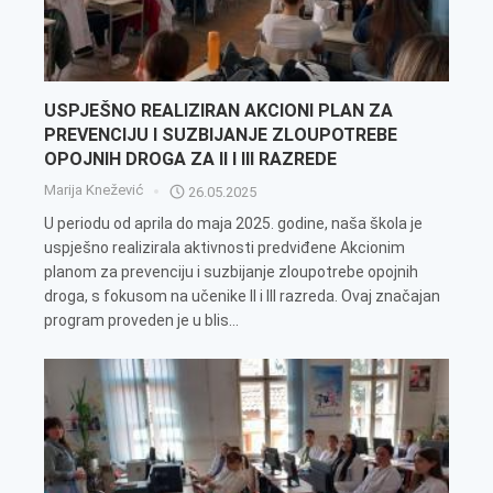
USPJEŠNO REALIZIRAN AKCIONI PLAN ZA
PREVENCIJU I SUZBIJANJE ZLOUPOTREBE
OPOJNIH DROGA ZA II I III RAZREDE
Marija Knežević
26.05.2025
U periodu od aprila do maja 2025. godine, naša škola je
uspješno realizirala aktivnosti predviđene Akcionim
planom za prevenciju i suzbijanje zloupotrebe opojnih
droga, s fokusom na učenike II i III razreda. Ovaj značajan
program proveden je u blis...