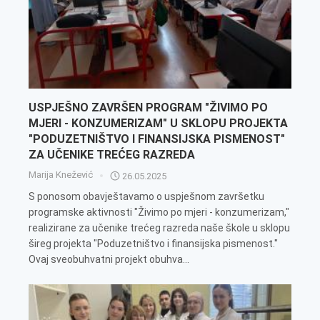
USPJEŠNO ZAVRŠEN PROGRAM "ŽIVIMO PO
MJERI - KONZUMERIZAM" U SKLOPU PROJEKTA
"PODUZETNIŠTVO I FINANSIJSKA PISMENOST"
ZA UČENIKE TREĆEG RAZREDA
Marija Knežević
26.05.2025
S ponosom obavještavamo o uspješnom završetku
programske aktivnosti "Živimo po mjeri - konzumerizam,"
realizirane za učenike trećeg razreda naše škole u sklopu
šireg projekta "Poduzetništvo i finansijska pismenost."
Ovaj sveobuhvatni projekt obuhva...