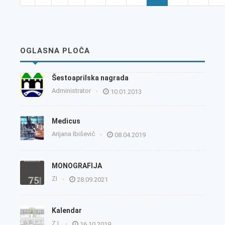
OGLASNA PLOČA
Šestoaprilska nagrada
Administrator
10.01.2013
Medicus
Arijana Ibišević
08.04.2019
MONOGRAFIJA
ZI
28.09.2021
Kalendar
Z.I.
16.10.2019