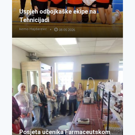
Uspjeh odbojkaške ekipe na
Tehnicijadi
kemo Hajdarević
08.05.2026
Posjeta učenika Farmaceutskom