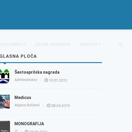
DOKUMENTI
JAVNE NABAVKE
KONTAKT
GLASNA PLOČA
Šestoaprilska nagrada
Administrator
10.01.2013
Medicus
Arijana Ibišević
08.04.2019
MONOGRAFIJA
ZI
28.09.2021