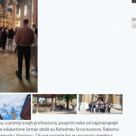
ku, u pratnji svojih profesorica, posjetiti neke od najznačajnijih
e edukativne šetnje obišli su Katedralu Srca Isusova, Sabornu
evsku Vijećnicu. Cilj ove posjete bio je upoznati učenike s