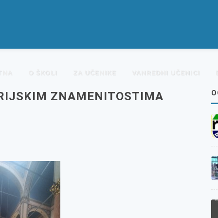
TNA
O ŠKOLI
ZA UČENIKE
VANREDNI UČENICI
O
RIJSKIM ZNAMENITOSTIMA