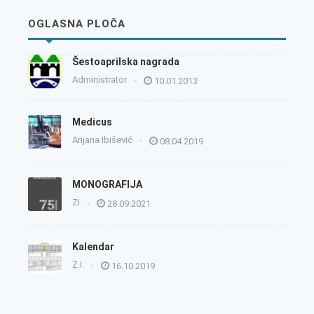
OGLASNA PLOČA
Šestoaprilska nagrada
Administrator
10.01.2013
Medicus
Arijana Ibišević
08.04.2019
MONOGRAFIJA
ZI
28.09.2021
Kalendar
Z.I.
16.10.2019