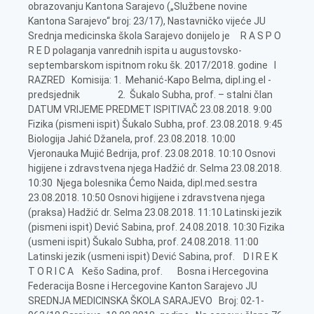
obrazovanju Kantona Sarajevo („Službene novine
Kantona Sarajevo“ broj: 23/17), Nastavničko vijeće JU
Srednja medicinska škola Sarajevo donijelo je R A S P O
R E D polaganja vanrednih ispita u augustovsko-
septembarskom ispitnom roku šk. 2017/2018. godine I
RAZRED Komisija: 1. Mehanić-Kapo Belma, dipl.ing.el -
predsjednik 2. Šukalo Subha, prof. – stalni član
DATUM VRIJEME PREDMET ISPITIVAČ 23.08.2018. 9:00
Fizika (pismeni ispit) Šukalo Subha, prof. 23.08.2018. 9:45
Biologija Jahić Džanela, prof. 23.08.2018. 10:00
Vjeronauka Mujić Bedrija, prof. 23.08.2018. 10:10 Osnovi
higijene i zdravstvena njega Hadžić dr. Selma 23.08.2018.
10:30 Njega bolesnika Ćemo Naida, dipl.med.sestra
23.08.2018. 10:50 Osnovi higijene i zdravstvena njega
(praksa) Hadžić dr. Selma 23.08.2018. 11:10 Latinski jezik
(pismeni ispit) Dević Sabina, prof. 24.08.2018. 10:30 Fizika
(usmeni ispit) Šukalo Subha, prof. 24.08.2018. 11:00
Latinski jezik (usmeni ispit) Dević Sabina, prof. D I R E K
T O R I C A Kešo Sadina, prof. Bosna i Hercegovina
Federacija Bosne i Hercegovine Kanton Sarajevo JU
SREDNJA MEDICINSKA ŠKOLA SARAJEVO Broj: 02-1-