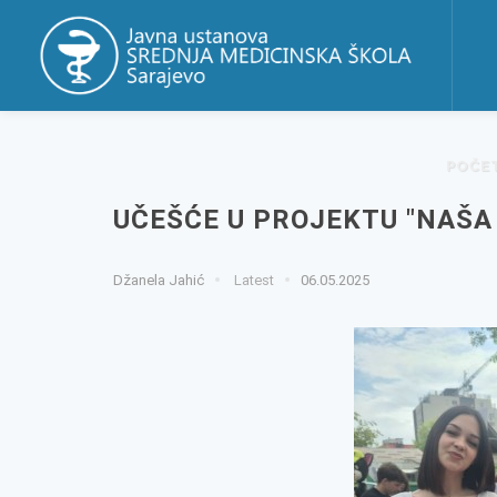
POČE
UČEŠĆE U PROJEKTU "NAŠA
Džanela Jahić
Latest
06.05.2025