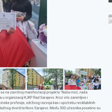
u se na završnoj manifestaciji projekta "Naša moć, naša
u organizaciji KJKP Rad Sarajevo. Kroz vrlo zanimljive i
inske profesije, održivog razvoja kao i upotrebu reciklabilnih
iklažnog dvorišta Novo Sarajevo. Među 300 učesnika posebno su