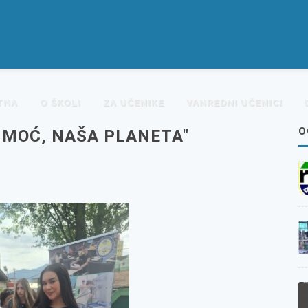
TNA
O ŠKOLI
ZA UČENIKE
VANREDNI UČENICI
O
 MOĆ, NAŠA PLANETA"