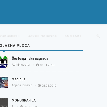
DOKUMENTI
JAVNE NABAVKE
KONTAKT
GLASNA PLOČA
Šestoaprilska nagrada
Administrator
10.01.2013
Medicus
Arijana Ibišević
08.04.2019
MONOGRAFIJA
ZI
28.09.2021