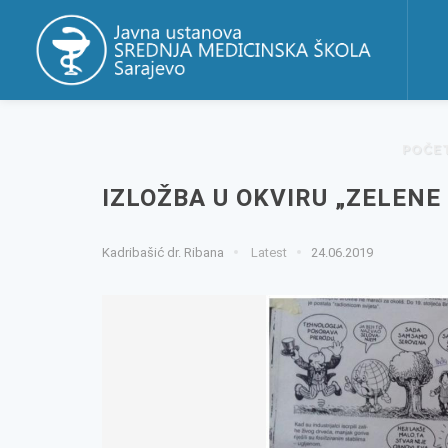
POČE
IZLOŽBA U OKVIRU „ZELENE
Kadribašić dr. Ribana
Latest
24.06.2019