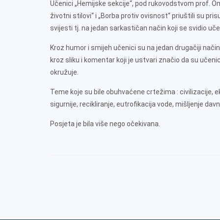
Učenici „Hemijske sekcije“, pod rukovodstvom prof. Ome
životni stilovi“ i „Borba protiv ovisnost“ priuštili su 
svijesti tj. na jedan sarkastičan način koji se svidio u
Kroz humor i smijeh učenici su na jedan drugačiji način
kroz sliku i komentar koji je ustvari značio da su učenici
okružuje.
Teme koje su bile obuhvaćene crtežima : civilizacije, ek
sigurnije, recikliranje, eutrofikacija vode, mišljenje davni
Posjeta je bila više nego očekivana.