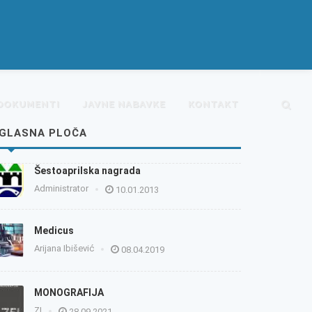
DOKUMENTI
JAVNE NABAVKE
KONTAKT
GLASNA PLOČA
Šestoaprilska nagrada
Administrator
10.01.2013
Medicus
Arijana Ibišević
08.04.2019
MONOGRAFIJA
ZI
28.09.2021