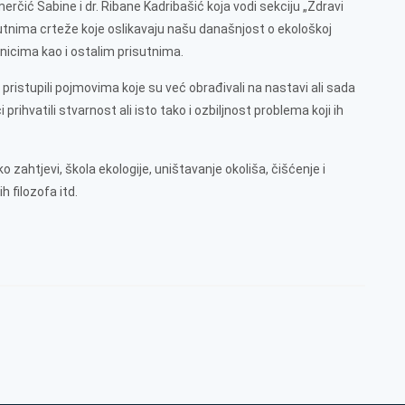
rčić Sabine i dr. Ribane Kadribašić koja vodi sekciju „Zdravi
prisutnima crteže koje oslikavaju našu današnjost o ekološkoj
čenicima kao i ostalim prisutnima.
 pristupili pojmovima koje su već obrađivali na nastavi ali sada
 prihvatili stvarnost ali isto tako i ozbiljnost problema koji ih
o zahtjevi, škola ekologije, uništavanje okoliša, čišćenje i
h filozofa itd.