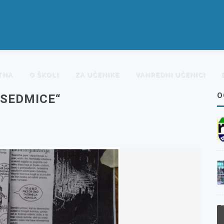
TNA
O ŠKOLI
ZA UČENIKE
VANREDNI UČENICI
O
 SEDMICE“