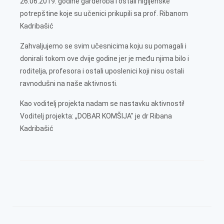
26.06.2019. godine garderoba i ostali higijenske
potrepštine koje su učenici prikupili sa prof. Ribanom
Kadribašić
Zahvaljujemo se svim učesnicima koju su pomagali i
donirali tokom ove dvije godine jer je među njima bilo i
roditelja, profesora i ostali uposlenici koji nisu ostali
ravnodušni na naše aktivnosti.
Kao voditelj projekta nadam se nastavku aktivnosti!
Voditelj projekta: „DOBAR KOMŠIJA" je dr Ribana
Kadribašić