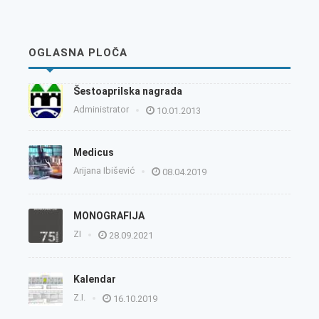
OGLASNA PLOČA
Šestoaprilska nagrada
Administrator
10.01.2013
Medicus
Arijana Ibišević
08.04.2019
MONOGRAFIJA
ZI
28.09.2021
Kalendar
Z.I.
16.10.2019