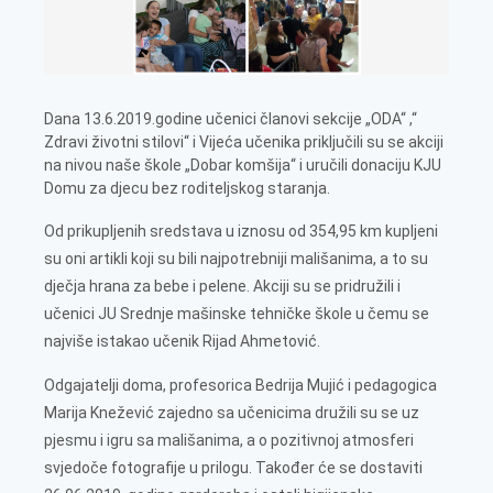
Dana 13.6.2019.godine učenici članovi sekcije „ODA“ ,“
Zdravi životni stilovi“ i Vijeća učenika priključili su se akciji
na nivou naše škole „Dobar komšija“ i uručili donaciju KJU
Domu za djecu bez roditeljskog staranja.
Od prikupljenih sredstava u iznosu od 354,95 km kupljeni
su oni artikli koji su bili najpotrebniji mališanima, a to su
dječja hrana za bebe i pelene. Akciji su se pridružili i
učenici JU Srednje mašinske tehničke škole u čemu se
najviše istakao učenik Rijad Ahmetović.
Odgajatelji doma, profesorica Bedrija Mujić i pedagogica
Marija Knežević zajedno sa učenicima družili su se uz
pjesmu i igru sa mališanima, a o pozitivnoj atmosferi
svjedoče fotografije u prilogu. Također će se dostaviti