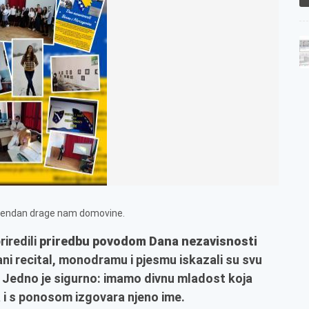
rođendan drage nam domovine.
riredili
priredbu povodom Dana nezavisnosti
ani recital, monodramu i pjesmu iskazali su svu
ni. Jedno je sigurno: imamo divnu mladost koja
 i s ponosom izgovara njeno ime.