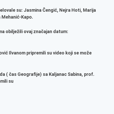
lovale su: Jasmina Čengić, Nejra Hoti, Marija
ma Mehanić-Kapo.
a obilježili ovaj značajan datum:
ić Ilvanom pripremili su video koji se može
eda ( čas Geografije) sa Kaljanac Sabina, prof.
mili su