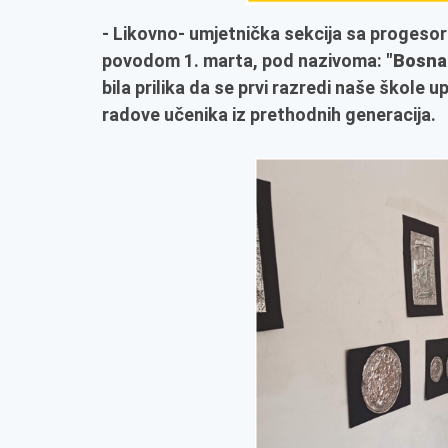
- Likovno- umjetnička sekcija sa progesori
povodom 1. marta, pod nazivoma:
"Bosna 
bila prilika da se prvi razredi naše škole 
radove učenika iz prethodnih generacija.