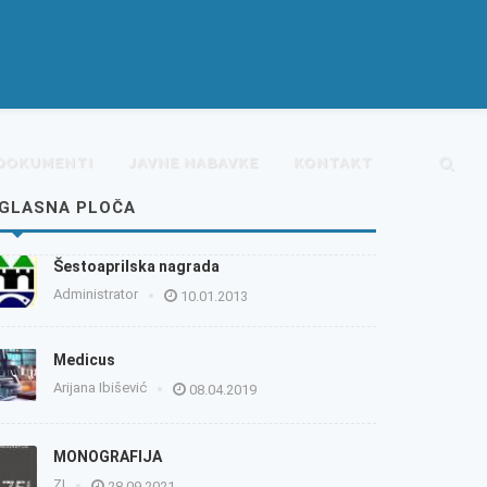
DOKUMENTI
JAVNE NABAVKE
KONTAKT
GLASNA PLOČA
Šestoaprilska nagrada
Administrator
10.01.2013
Medicus
Arijana Ibišević
08.04.2019
MONOGRAFIJA
ZI
28.09.2021