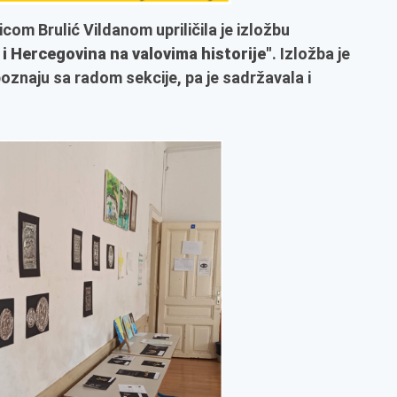
com Brulić Vildanom upriličila je izložbu
i Hercegovina na valovima historije"
. Izložba je
upoznaju sa radom sekcije, pa je sadržavala i