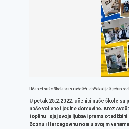
Učenici naše škole su s radošću dočekali još jedan 
U petak 25.2.2022. učenici naše škole su p
naše voljene i jedine domovine. Kroz sveč
toplinu i sjaj svoje ljubavi prema otadžbi
Bosnu i Hercegovinu nosi u svojim venama