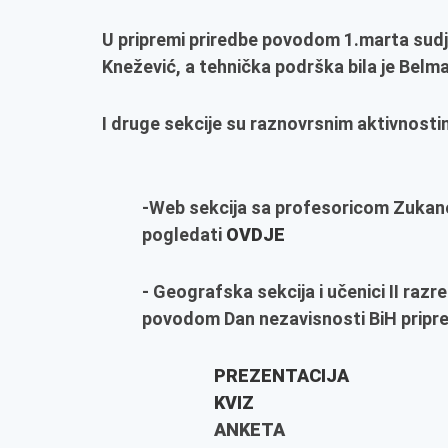
U pripremi priredbe povodom 1.marta sudje
Knežević, a tehnička podrška bila je Bel
I druge sekcije su raznovrsnim aktivnostim
-Web sekcija sa profesoricom Zukanov
pogledati
OVDJE
- Geografska sekcija i učenici II razr
povodom Dan nezavisnosti BiH pripre
PREZENTACIJA
KVIZ
ANKETA