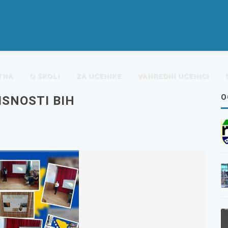
TNA
O ŠKOLI
ZA UČENIKE
VANREDNI UČENICI
O
ISNOSTI BIH