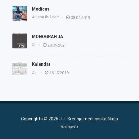
Medicus
Arijana Ibišević
08.04.2019
MONOGRAFIJA
ZI
28.09.2021
Kalendar
Z.I.
16.10.2019
Copyrights © 2026 J.U. Srednja medicinska škola
Sarajevo.