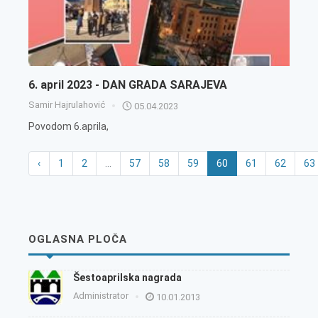
6. april 2023 - DAN GRADA SARAJEVA
Samir Hajrulahović
05.04.2023
Povodom 6.aprila,
‹
1
2
...
57
58
59
60
61
62
63
OGLASNA PLOČA
Šestoaprilska nagrada
Administrator
10.01.2013