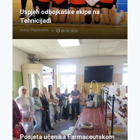
Uspjeh odbojkaške ekipe na
Tehnicijadi
kemo Hajdarević
08.05.2026
Posjeta učenika Farmaceutskom