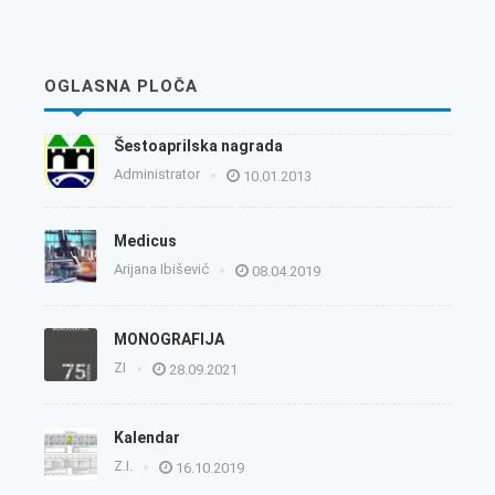
OGLASNA PLOČA
Šestoaprilska nagrada
Administrator
10.01.2013
Medicus
Arijana Ibišević
08.04.2019
MONOGRAFIJA
ZI
28.09.2021
Kalendar
Z.I.
16.10.2019