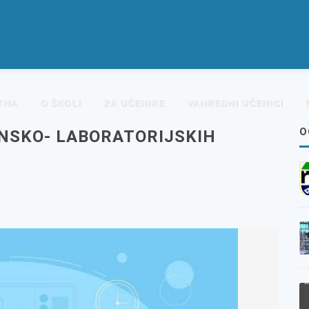
TNA
O ŠKOLI
ZA UČENIKE
VANREDNI UČENICI
O
NSKO- LABORATORIJSKIH