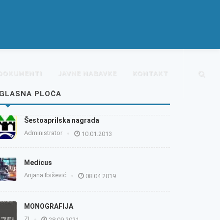
DOKUMENTI
JAVNE NABAVKE
KONTAKT
GLASNA PLOČA
Šestoaprilska nagrada
Administrator
10.01.2013
Medicus
Arijana Ibišević
08.04.2019
MONOGRAFIJA
ZI
28.09.2021