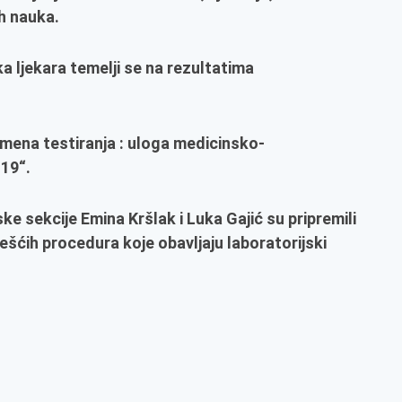
ih nauka.
a ljekara temelji se na rezultatima
mena testiranja : uloga medicinsko-
-19“.
ke sekcije Emina Kršlak i Luka Gajić su pripremili
šćih procedura koje obavljaju laboratorijski