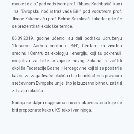
market d.o.o.” pod vodstvom prof. Ribane Kadribašić kao i
na “Evropsku noć istraživača BiH” pod vodstvom prof.
Ilvane Zukanović i prof. Belme Sokolović, također gdje će
se prezentirati ekološke temoe.
06.09.2019. godine učenici su dali podršku Udruženju
"Resursni Aarhus centar u BiH“, Centaru za životnu
sredinu i Centru za ekologiju i energiju, koji su pokrenuli
inicijativu za brže usvajanje novog Zakona o zaštiti
okoliša Federacije Bosne i Hercegovine koji bi se pooštrile
kazne za zagađivače okoliša i bio bi usklađen s pravnom
stečevinom Evropske unije, što je izuzetno bitno u zaštiti
zdravlja i okoliša.
Nadaju se daljim uspjesima i novim aktivnostima koje će
biti prepoznate kako u KS tako i van njega.