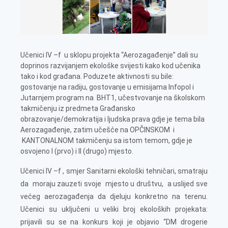
Učenici IV –f u sklopu projekta “Aerozagađenje” dali su
doprinos razvijanjem ekološke svijesti kako kod učenika
tako i kod građana. Poduzete aktivnosti su bile:
gostovanje na radiju, gostovanje u emisijama Infopol i
Jutarnjem program na BHT1, učestvovanje na školskom
takmičenju iz predmeta Građansko
obrazovanje/demokratija i ljudska prava gdje je tema bila
Aerozagađenje, zatim učešće na OPČINSKOM i
KANTONALNOM takmičenju sa istom temom, gdje je
osvojeno I (prvo) i II (drugo) mjesto.
Učenici IV –f , smjer Sanitarni ekološki tehničari, smatraju
da moraju zauzeti svoje mjesto u društvu, a uslijed sve
većeg aerozagađenja da djeluju konkretno na terenu.
Učenici su uključeni u veliki broj ekoloških projekata:
prijavili su se na konkurs koji je objavio “DM drogerie