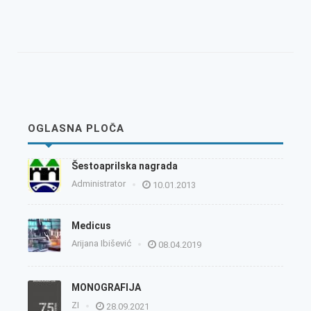
OGLASNA PLOČA
Šestoaprilska nagrada
Administrator
10.01.2013
Medicus
Arijana Ibišević
08.04.2019
MONOGRAFIJA
ZI
28.09.2021