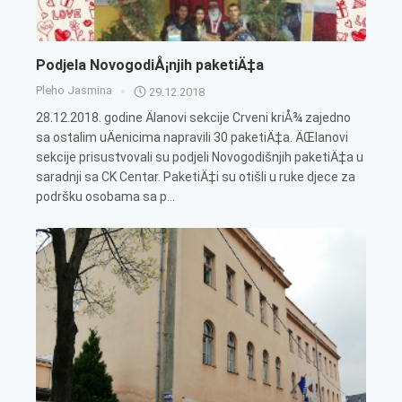
Podjela NovogodiÅ¡njih paketiÄ‡a
Pleho Jasmina
29.12.2018
28.12.2018. godine Älanovi sekcije Crveni kriÅ¾ zajedno
sa ostalim uÄenicima napravili 30 paketiÄ‡a. ÄŒlanovi
sekcije prisustvovali su podjeli Novogodišnjih paketiÄ‡a u
saradnji sa CK Centar. PaketiÄ‡i su otišli u ruke djece za
podršku osobama sa p...