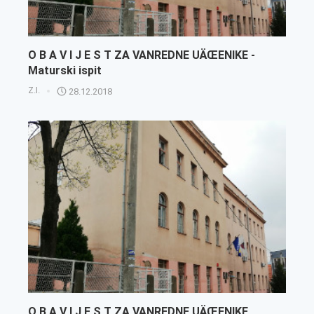
O B A V I J E S T ZA VANREDNE UÄŒENIKE -
Maturski ispit
Z.I.
28.12.2018
O B A V I J E S T ZA VANREDNE UÄŒENIKE