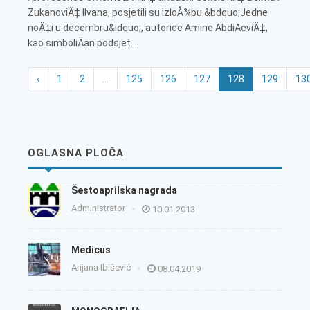
ZukanoviÄ‡ Ilvana, posjetili su izloÅ¾bu &bdquo;Jedne
noÄ‡i u decembru&ldquo;, autorice Amine AbdiÄeviÄ‡,
kao simboliÄan podsjet...
‹
1
2
...
125
126
127
128
129
13
OGLASNA PLOČA
Šestoaprilska nagrada
Administrator
10.01.2013
Medicus
Arijana Ibišević
08.04.2019