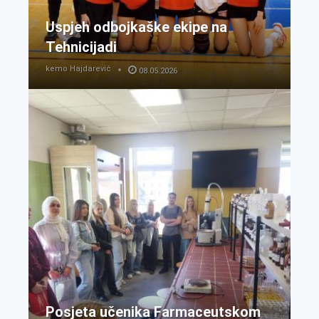
Uspjeh odbojkaške ekipe na
Tehnicijadi
kemo Hajdarević
08.05.2026
Posjeta učenika Farmaceutskom