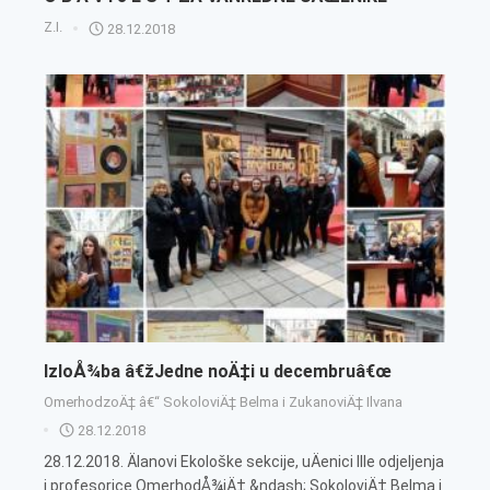
Z.I.
28.12.2018
IzloÅ¾ba â€žJedne noÄ‡i u decembruâ€œ
OmerhodzoÄ‡ â€“ SokoloviÄ‡ Belma i ZukanoviÄ‡ Ilvana
28.12.2018
28.12.2018. Älanovi Ekološke sekcije, uÄenici IIIe odjeljenja
i profesorice OmerhodÅ¾iÄ‡ &ndash; SokoloviÄ‡ Belma i